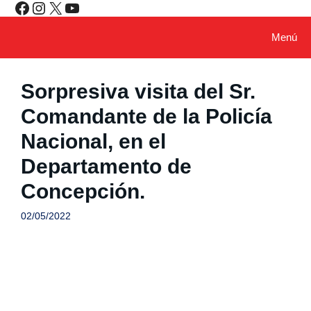
Facebook
Instagram
X
YouTube
Saltar
al
contenido
Menú
Sorpresiva visita del Sr.
Comandante de la Policía
Nacional, en el
Departamento de
Concepción.
02/05/2022