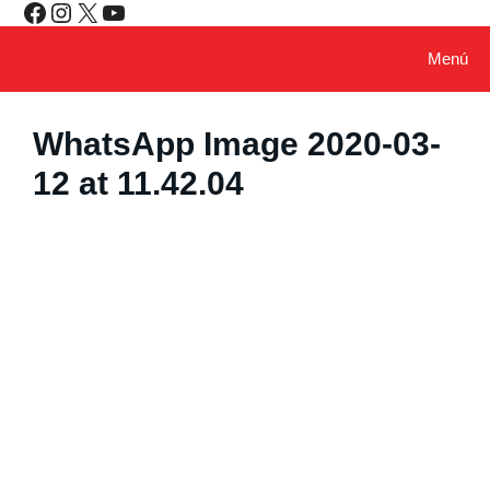
Facebook
Instagram
X
YouTube
Saltar
al
contenido
Menú
WhatsApp Image 2020-03-
12 at 11.42.04